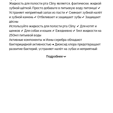
Жидкость для полости рта Cliny является, фактически, жидкой
зубной щёткой. Просто добавьте в питьевую воду питомца! ✔
Устраняет неприятный запах из пасти ✔ Снимает зубной налёт
и зубной камень ✔ Отбеливает и защищает зубы ✔ Защищает
дёсны
Используйте жидкость для полости рта Cliny: ✔ Для котят и
щенков ✔ Для собак и кошек ✔ Ежедневно ✔ 5мл жидкости на
250мл питьевой воды
Активные компоненты: ● Ионы серебра обладают
бактерицидной активностью ● Диоксид хлора предотвращает
развитие бактерий, устраняет налёт на зубах и неприятный
запах изо рта ● Бикарбонат натрия способствует удалению
Подробнее
уже имеющихся отложений на зубах
Жидкость не влияет на микрофлору желудочно-кишечного
тракта.