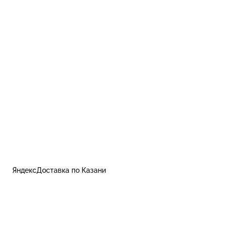
ЯндексДоставка по Казани
Контакты
Пользовательское соглашение, оферта