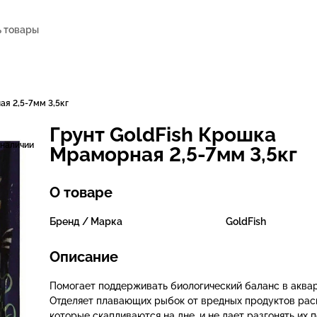
я 2,5-7мм 3,5кг
Грунт GoldFish Крошка
 наличии
Мраморная 2,5-7мм 3,5кг
О товаре
Бренд / Марка
GoldFish
Описание
Помогает поддерживать биологический баланс в аква
Отделяет плавающих рыбок от вредных продуктов рас
которые скапливаются на дне, и не дает разгонять их