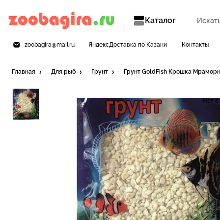
Каталог
zoobagira@mail.ru
ЯндексДоставка по Казани
Контакты
Главная
Для рыб
Грунт
Грунт GoldFish Крошка Мраморна
Нет в