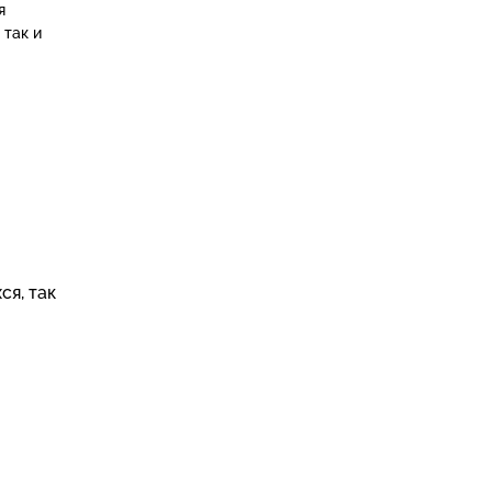
я
 так и
ся, так