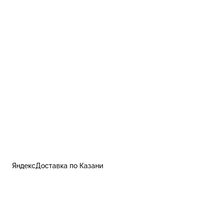
ЯндексДоставка по Казани
Контакты
Пользовательское соглашение, оферта