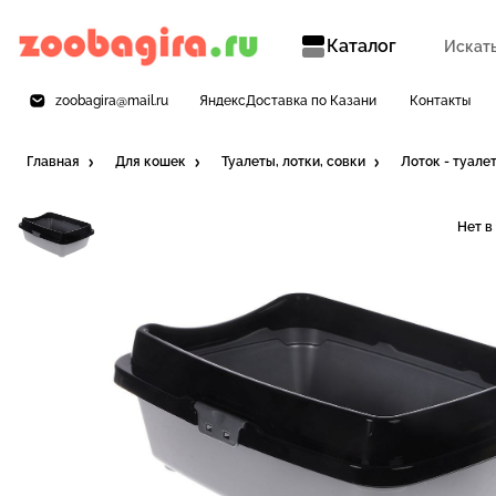
Каталог
zoobagira@mail.ru
ЯндексДоставка по Казани
Контакты
Главная
Для кошек
Туалеты, лотки, совки
Лоток - туале
Нет в