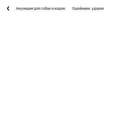
Амуниция для собак и кошек
Ошейники, удавки