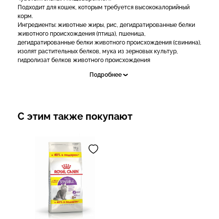
Подходит для кошек, которым требуется высококалорийный
корм.
Ингредиенты: животные жиры, рис, дегидратированные белки
животного происхождения (птица), пшеница,
дегидратированные белки животного происхождения (свинина),
изолят растительных белков, мука из зерновых культур,
гидролизат белков животного происхождения
(вкусоароматические добавки), минеральные вещества,
Подробнее
растительная клетчатка, дрожжи и побочные продукты
брожения, рыбий жир, соевое масло, фруктоолигосахариды.
С этим также покупают