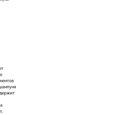
ет
ию
онентов
 шампуня
одержит
ия
т,