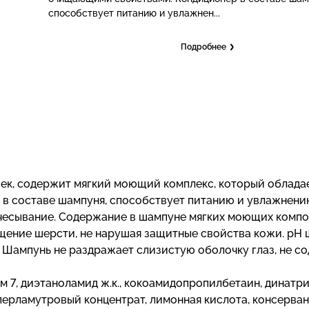
способствует питанию и увлажнен...
Подробнее
шек, содержит мягкий моющий комплекс, который облада
в составе шампуня, способствует питанию и увлажнен
счесывание. Содержание в шампуне мягких моющих комп
щение шерсти, не нарушая защитные свойства кожи. pH
. Шампунь не раздражает слизистую оболочку глаз, не с
м 7, диэтаноламид ж.к., кокоамидопропилбетаин, динатр
 перламутровый концентрат, лимонная кислота, консерван